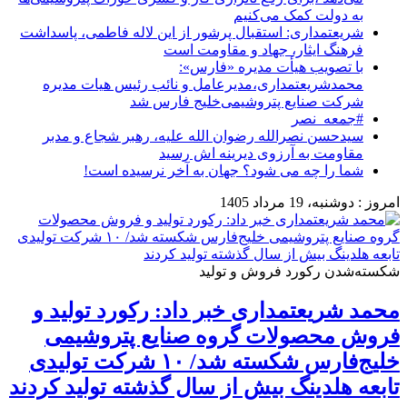
به دولت کمک می‌کنیم
شریعتمداری: استقبال پرشور از این لاله فاطمی، پاسداشت
فرهنگ ایثار، جهاد و مقاومت است
با تصویب هیأت مدیره «فارس»:
محمدشریعتمداری،مدیرعامل و نائب رئیس هیات مدیره
شرکت صنایع پتروشیمی‌خلیج فارس شد
‏⁧‫#جمعه_نصر‬⁩
سیدحسن نصرالله رضوان الله علیه، رهبر شجاع و مدبر
مقاومت به آرزوی دیرینه اش رسید
شما را چه می شود؟ جهان به آخر نرسیده است!
امروز : دوشنبه، 19 مرداد 1405
شکسته‌شدن رکورد فروش و تولید
محمد شریعتمداری خبر داد: رکورد تولید و
فروش محصولات گروه صنایع پتروشیمی
خلیج‌فارس شکسته شد/ ۱۰ شرکت تولیدی
تابعه هلدینگ بیش از سال گذشته تولید کردند