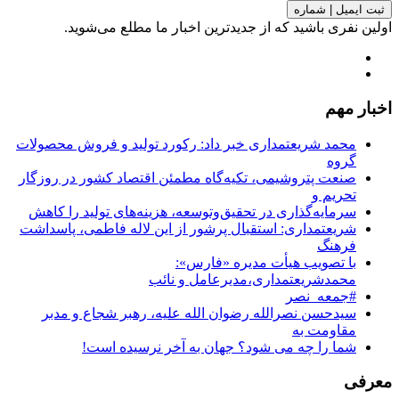
ثبت ایمیل | شماره
اولین نفری باشید که از جدیدترین اخبار ما مطلع می‌شوید.
اخبار مهم
محمد شریعتمداری خبر داد: رکورد تولید و فروش محصولات
گروه
صنعت پتروشیمی، تکیه‌گاه مطمئن اقتصاد کشور در روزگار
تحریم و
سرمایه‌گذاری در تحقیق‌وتوسعه، هزینه‌های تولید را کاهش
شریعتمداری: استقبال پرشور از این لاله فاطمی، پاسداشت
فرهنگ
با تصویب هیأت مدیره «فارس»:
محمدشریعتمداری،مدیرعامل و نائب
‏⁧‫#جمعه_نصر‬⁩
سیدحسن نصرالله رضوان الله علیه، رهبر شجاع و مدبر
مقاومت به
شما را چه می شود؟ جهان به آخر نرسیده است!
معرفی