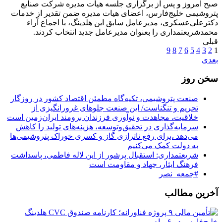
صبح امروز و پس از برگزاری جلسه هیات مدیره شرکت صنایع
پتروشیمی خلیج‌فارس، اعضای هیات مدیره ضمن تقدیر از خدمات
دکترعلی‌عسکری، مدیرعامل سابق این هلدینگ، با اجماع آراء
محمدشریعتمداری را بعنوان مدیرعامل جدید انتخاب کردند.
قبلی
9
8
7
6
5
4
3
2
1
بعدی
سخن روز
صنعت پتروشیمی، تکیه‌گاه مطمئن اقتصاد کشور در روزگار
تحریم و تنگناست/ این صنعت جلوهای غرورانگیزی از
خلاقیت، مجاهدت و نوآوری فرزندان برومند ایران‌زمین است
سرمایه‌گذاری در تحقیق‌وتوسعه، هزینه‌های تولید را کاهش
می‌دهد ،برای رفع ناترازی گاز و کسری خوراک پتروشیمی‌ها
به دولت کمک می‌کنیم
شریعتمداری: استقبال پرشور از این لاله فاطمی، پاسداشت
فرهنگ ایثار، جهاد و مقاومت است
‏⁧‫#جمعه_نصر‬⁩
آخرین مطالب