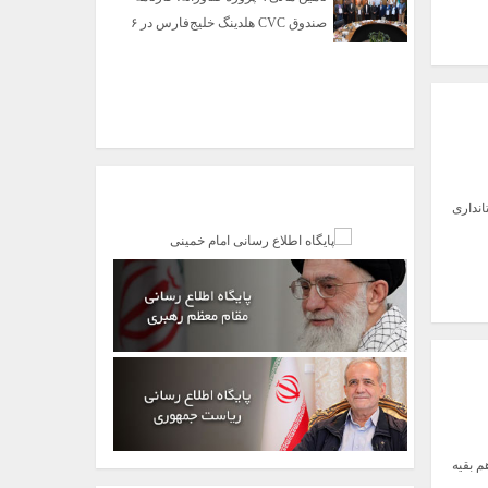
صندوق CVC هلدینگ خلیج‌فارس در ۶
پیوندها
نداری
 بقیه