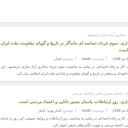
شریعتمداری: استقبال پرشور از این لاله
تولید را کاهش می‌دهد ،برای رفع نات
فاطمی، پاسداشت فرهنگ ایثار، جهاد و
کسری خوراک پتروشیمی‌ها به دول
مقاومت است
می‌کنیم
 ،سالروز آزادسازی خرمشهر
ری: سوم خرداد،حماسه ای ماندگار در تاریخ و گویای مقاومت ملت ایران
است
1348
نویسنده:
modir
موضوع:
اخبار
، کار و رفاه اجتماعی در پیامی به مناسبت سوم خرداد سالروز آزاد سازی خرمشهر، این ر
اویدان و بینظیر در تاریخ و گویای مقاومت و پایداری ملت ایران اسلامی بیان کرد.
ات، یادمان مسیر دانایی و اعتماد مردمی
ری: روز ارتباطات، یادمان مسیر دانایی و اعتماد مردمی است
1348
نویسنده:
modir
موضوع:
اخبار ویژه
/
اخبار
، کار و رفاه اجتماعی در پیامی به مناسبت روز ارتباطات و روابط عمومی، این روز را یادما
هی، اعتماد مردمی و تقویت انگیزه‌های جمعی عنوان کرد.