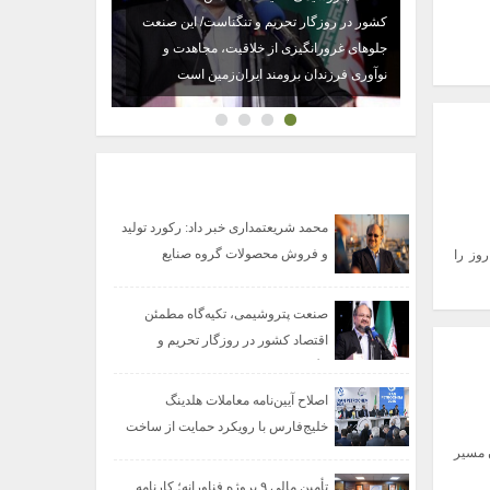
رازی گاز و
کشور در روزگار تحریم و تنگناست/ این صنعت
ت کمک
جلوهای غرورانگیزی از خلاقیت، مجاهدت و
نوآوری فرزندان برومند ایران‌زمین است
آخرین مطالب
محمد شریعتمداری خبر داد: رکورد تولید
و فروش محصولات گروه صنایع
وز را
صنعت پتروشیمی، تکیه‌گاه مطمئن
اقتصاد کشور در روزگار تحریم و
تنگناست/
اصلاح آیین‌نامه معاملات هلدینگ
خلیج‌فارس با رویکرد حمایت از ساخت
ن مسیر
داخل
تأمین مالی ۹ پروژه فناورانه؛ کارنامه