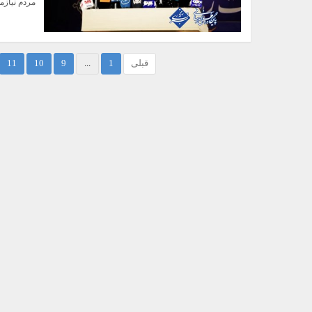
مردم نیازم
قبلی
1
...
9
10
11