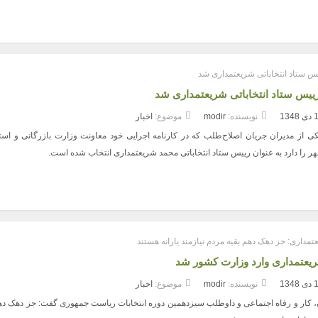
 ستاد انتخاباتی شریعتمداری شد
یس ستاد انتخاباتی شریعتمداری شد
1348
نویسنده:
modir
موضوع:
اخبار
از مدیران جریان اصلاح‌طلب که در کارنامه اجرایی خود معاونت وزارت بازرگانی و استا
ر را دارد به عنوان رییس ستاد انتخاباتی محمد شریعتمداری انتخاب شده است.
مداری: جز دهک دهم بقیه مردم نیازمند یارانه هستند
یعتمداری وارد وزارت کشور شد
1348
نویسنده:
modir
موضوع:
اخبار
، کار و رفاه اجتماعی و داوطلب سیزدهمین دوره انتخابات ریاست جمهوری گفت: جز دهک دهم