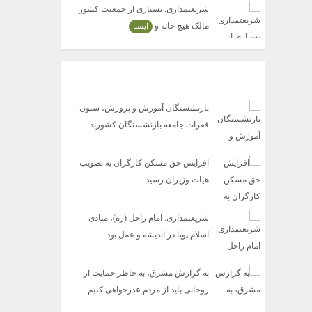
شریعتمداری: بسیاری از جمعیت کشور
مالک هیچ خانه و
ایسنا
پربازدیدترین ها
بازنشستگان آموزش و پرورش، ‎ستون
فقرات جامعه بازنشستگان کشورند
افزایش حق مسکن ‎کارگران به تصویب
هیات وزیران رسید
شریعتمداری: امام راحل (ره)، منادی
اسلام پویا در اندیشه و عمل بود
به گزارش مشرق، به خاطر حمایت از
روحانی باید از مردم عذرخواهی کنیم