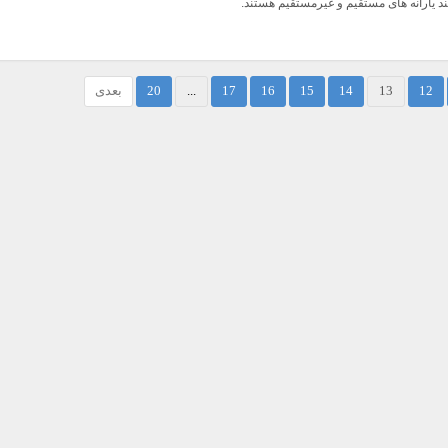
ند یارانه های مستقیم و غیرمستقیم هستند.
12
13
14
15
16
17
...
20
بعدی