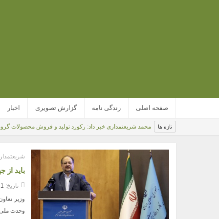
صفحه اصلی
زندگی نامه
گزارش تصویری
اخبار
محمد شریعتمداری خبر داد: رکورد تولید و فروش محصولات گر
تازه ها
شریعتمداری
باید از 
تاریخ:
11 دی 
وزیر تعاون
وحدت ملی پ
ی، تکیه‌گاه مطمئن اقتصاد