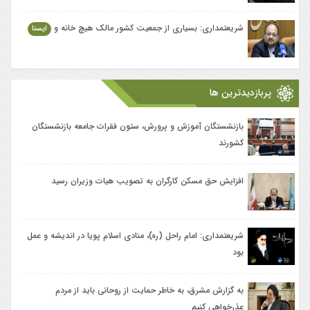
شریعتمداری: بسیاری از جمعیت کشور مالک هیچ خانه و
ایسنا
پربازدیدترین ها
بازنشستگان آموزش و پرورش، ‎ستون فقرات جامعه بازنشستگان
کشورند
افزایش حق مسکن ‎کارگران به تصویب هیات وزیران رسید
شریعتمداری: امام راحل (ره)، منادی اسلام پویا در اندیشه و عمل
بود
به گزارش مشرق، به خاطر حمایت از روحانی باید از مردم
عذرخواهی کنیم