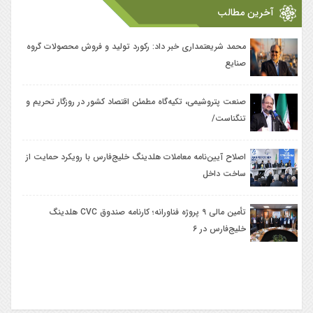
آخرین مطالب
محمد شریعتمداری خبر داد: رکورد تولید و فروش محصولات گروه
صنعت پتروشیمی، تکیه‌گاه مطمئن اقتصاد کشور در روزگار تحریم و
صنایع
تنگناست/
اصلاح آیین‌نامه معاملات هلدینگ خلیج‌فارس با رویکرد حمایت از
ساخت داخل
تأمین مالی ۹ پروژه فناورانه؛ کارنامه صندوق CVC هلدینگ
خلیج‌فارس در ۶