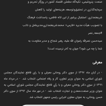
صنعت پتروشیمی، تکیه‌گاه مطمئن اقتصاد کشور در روزگار تحریم و
سرمایه‌گذاری در تحقیق‌وتوسعه، هزینه‌های تولید را کاهش
شریعتمداری: استقبال پرشور از این لاله فاطمی، پاسداشت فرهنگ
با تصویب هیأت مدیره «فارس»: محمدشریعتمداری،مدیرعامل و نائب
‏⁧‫#جمعه_نصر‬⁩
سیدحسن نصرالله رضوان الله علیه، رهبر شجاع و مدبر مقاومت به
شما را چه می شود؟ جهان به آخر نرسیده است!
معرفی
- در آبان ماه ۱۳۹۷ از سوی دکتر روحانی معرفی و با رای قاطع نمایندگان مجلس
شورای اسلامی به عنوان وزیر تعاون، کار و رفاه اجتماعی انتخاب شد. - در مرداد ماه
١٣٩٦ از سوي دكتر روحاني معرفي و با رأي قاطع نمايندگان مجلس شوراي اسلامي به
عنوان وزير صنعت،معدن و تجارت انتخاب شد. - در مهر ماه سال ۱۳۹۲ از سوی دکتر
حسن روحانی، به عنوان معاون اجرايي رئيس جمهور انتخاب شد.