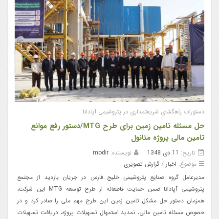
دستورات راهگشای شریعتمداری در پتروشیمی آپادانا:
حل مسئله تامین زمین برای طرح MTG/دستور رفع موانع
تامین مالی پروژه متانول
تاریخ:
11 دی 1348
نویسنده:
modir
موضوع:
اخبار
/
گزارش تصویری
مدیرعامل گروه صنایع پتروشیمی خلیج فارس در جریان بازدید از مجتمع
پتروشیمی آپادانا ضمن حمایت قاطعانه از طرح توسعه MTG این شرکت،
همزمان دستور حل مشکل تامین زمین این طرح مهم ملی را صادر کرد و در
خصوص مسئله تامین مالی، تمدید استمهال تسهیلات پروژه، دریافت تسهیلات